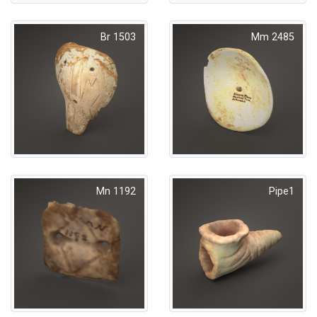
Br 1503
Mm 2485
Mn 1192
Pipe1