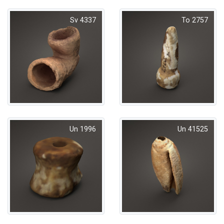
Sv 4337
To 2757
Un 1996
Un 41525